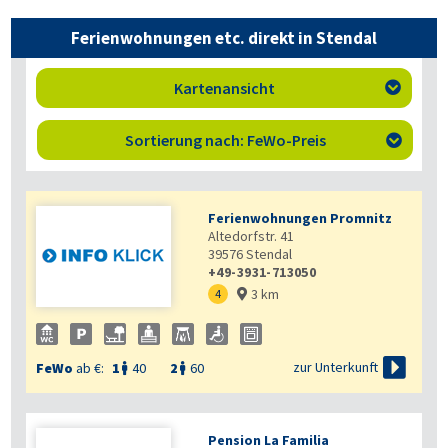
Ferienwohnungen etc. direkt in Stendal
Kartenansicht

Sortierung nach: FeWo-Preis

Ferienwohnungen Promnitz
Altedorfstr. 41
39576
Stendal
+49-3931-713050
3 km
4


zur Unterkunft
FeWo
ab €:
1
40
2
60


Pension La Familia