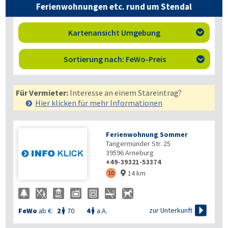
Ferienwohnungen etc. rund um Stendal
Kartenansicht Umgebung

Sortierung nach: FeWo-Preis

Für Vermieter:
Interesse an einem Stareintrag?
Hier klicken für mehr
Informationen
Ferienwohnung Sommer
Tangermünder Str. 25
39596
Arneburg
+49-39321-53374
14 km
10


zur Unterkunft
FeWo
ab €:
2
70
4
a.A.

