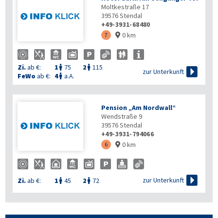
Moltkestraße 17
39576
Stendal
+49-3931-68480
0 km
7

Zi.
ab €:
1
75
2
115



zur Unterkunft
FeWo
ab €:
4
a.A.

Pension „Am Nordwall“
Wendstraße 9
39576
Stendal
+49-3931-794066
0 km
6


zur Unterkunft
Zi.
ab €:
1
45
2
72

