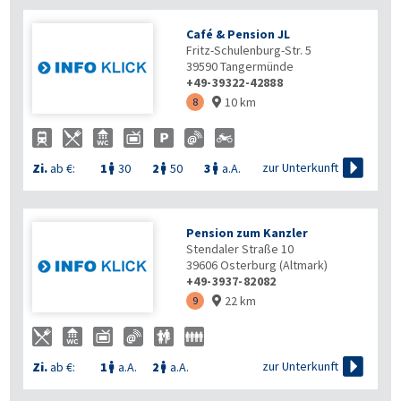
Café & Pension JL
Fritz-Schulenburg-Str. 5
39590
Tangermünde
+49-39322-42888
10 km
8


zur Unterkunft
Zi.
ab €:
1
30
2
50
3
a.A.



Pension zum Kanzler
Stendaler Straße 10
39606
Osterburg (Altmark)
+49-3937-82082
22 km
9


zur Unterkunft
Zi.
ab €:
1
a.A.
2
a.A.

