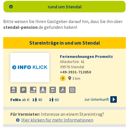
rund um Stendal

Bitte weisen Sie Ihren Gastgeber darauf hin, dass Sie ihn über
stendal-pension
.de
gefunden haben!
Stareinträge in und um Stendal
Ferienwohnungen Promnitz
Altedorfstr. 41
39576
Stendal
+49-3931-713050
3 km
4


zur Unterkunft
FeWo
ab €:
1
40
2
60


Für Vermieter:
Interesse an einem Stareintrag?
Hier klicken für mehr
Informationen