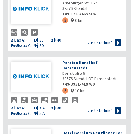
Arneburger Str. 157
39576
Stendal
+49-176-34632387
0 km
3

Zi.
ab €:
1
35
2
40



zur Unterkunft
FeWo
ab €:
4
80

Pension Kunsthof
Dahrenstedt
Dorfstraße 6
39576
Stendal OT Dahrenstedt
+49-3931-419760
10 km
5

Zi.
ab €:
1
a.A.
2
80



zur Unterkunft
FeWo
ab €:
4
a.A.

Hotel Garni Am Uenglinger Tor